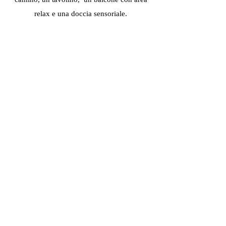
relax e una doccia sensoriale.
PERSONALIZZALA CON I NOSTRI
PACCHETTI:
-romantico/plus
-compleanno
-aperitivo
-anniversario
-laurea
-aperitivo
GLADIATORE SUITE